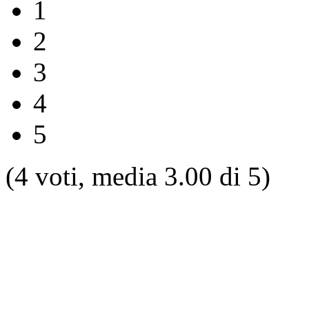
1
2
3
4
5
(4 voti, media 3.00 di 5)