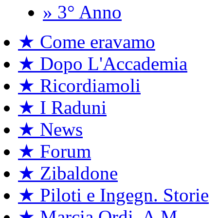
» 3° Anno
★ Come eravamo
★ Dopo L'Accademia
★ Ricordiamoli
★ I Raduni
★ News
★ Forum
★ Zibaldone
★ Piloti e Ingegn. Storie
★ Marcia Ordi. A.M.